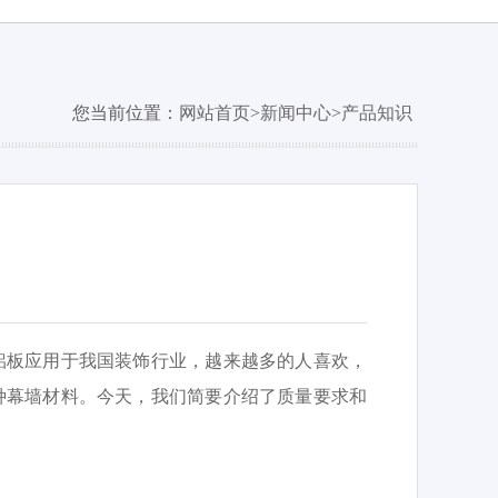
您当前位置：
网站首页
>
新闻中心
>
产品知识
铝板应用于我国装饰行业，越来越多的人喜欢，
种幕墙材料。今天，我们简要介绍了质量要求和