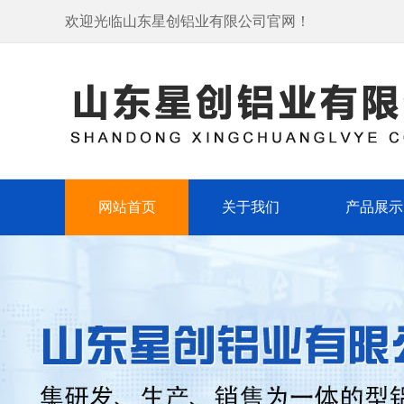
欢迎光临山东星创铝业有限公司官网！
网站首页
关于我们
产品展示