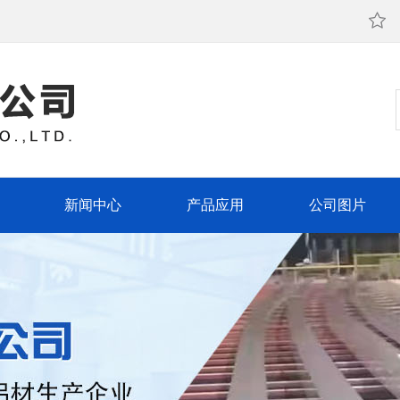
新闻中心
产品应用
公司图片