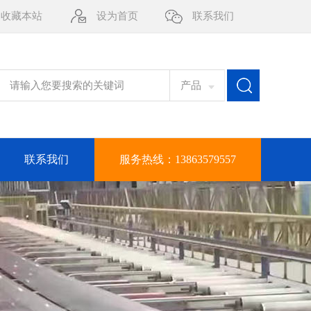
收藏本站
设为首页
联系我们
联系我们
服务热线：13863579557