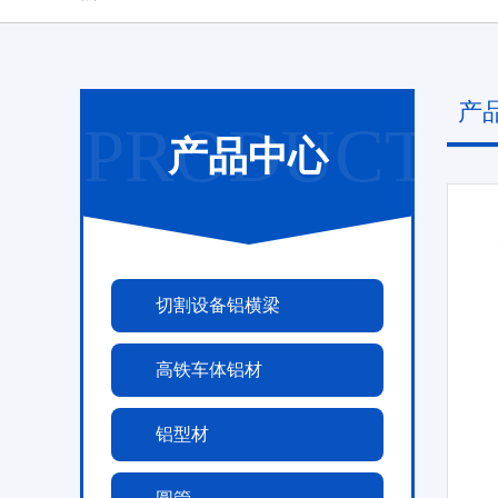
产
PRODUCT
产品中心
切割设备铝横梁
高铁车体铝材
铝型材